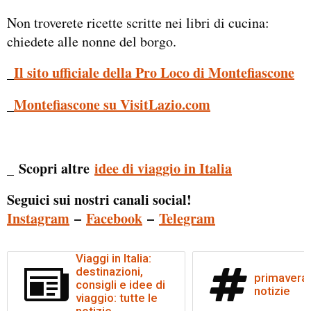
Non troverete ricette scritte nei libri di cucina:
chiedete alle nonne del borgo.
Il sito ufficiale della Pro Loco di Montefiascone
_
Montefiascone su VisitLazio.com
_
Scopri altre
idee di viaggio in Italia
_
Seguici sui nostri canali social!
Instagram
–
Facebook
–
Telegram
Viaggi in Italia:
destinazioni,
primavera: 
consigli e idee di
notizie
viaggio: tutte le
notizie