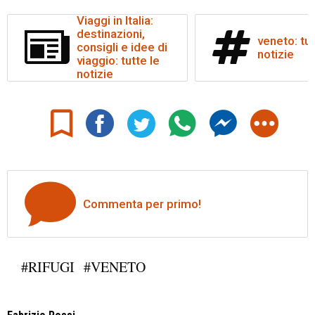
Viaggi in Italia:
destinazioni,
veneto: tut
consigli e idee di
notizie
viaggio: tutte le
notizie
Commenta per primo!
#RIFUGI
#VENETO