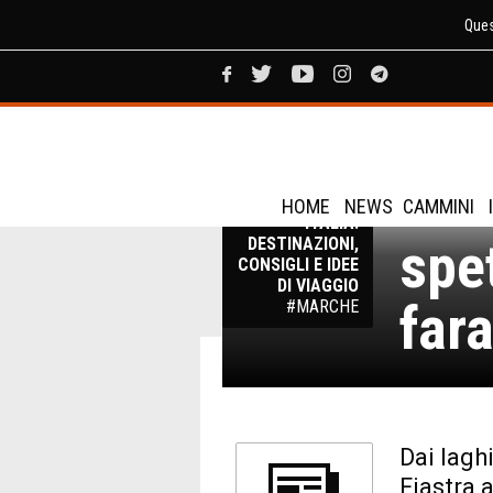
Ques
Mar
VIAGGI IN
HOME
NEWS
CAMMINI
ITALIA:
spet
DESTINAZIONI,
CONSIGLI E IDEE
DI VIAGGIO
far
#MARCHE
Dai lagh
Fiastra a