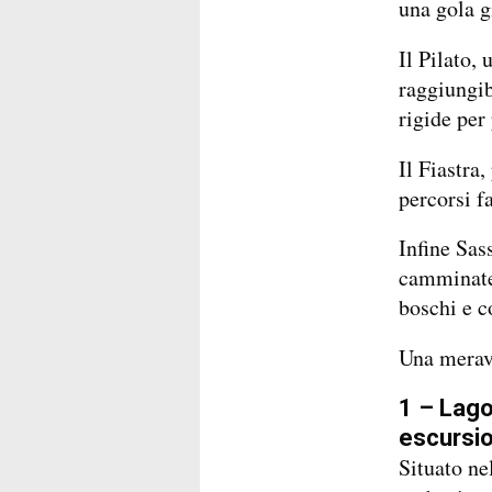
una gola gi
Il Pilato, 
raggiungib
rigide per
Il Fiastra,
percorsi f
Infine Sas
camminate 
boschi e c
Una meravi
1 – Lago 
escursio
Situato ne