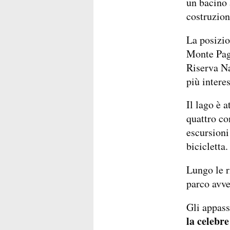
un bacino 
costruzion
La posizion
Monte Paga
Riserva Na
più intere
Il lago è 
quattro co
escursioni
bicicletta.
Lungo le r
parco avve
Gli appass
la celebre