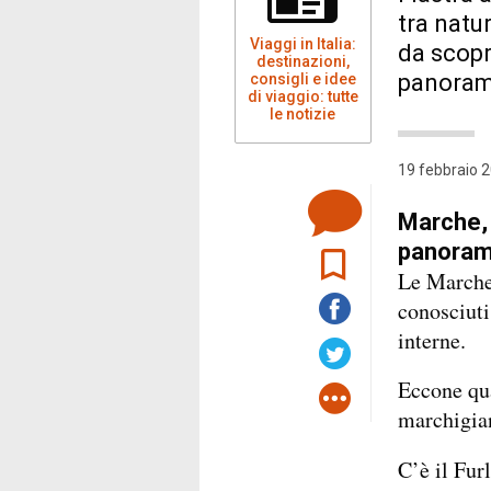
tra natu
Viaggi in Italia:
da scopri
destinazioni,
panorami
consigli e idee
di viaggio: tutte
le notizie
19 febbraio 2
Marche, 
panoram
Le Marche 
conosciuti,
interne.
Eccone qua
marchigia
C’è il Fur