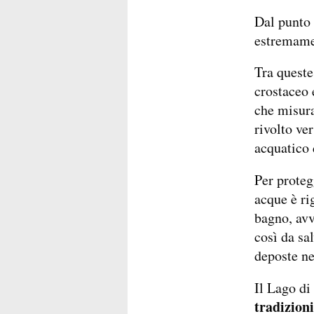
Dal punto d
estremame
Tra queste
crostaceo 
che misura
rivolto ver
acquatico 
Per proteg
acque è ri
bagno, avv
così da sa
deposte ne
Il Lago di
tradizion