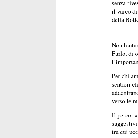
senza rive
il varco d
della Bott
Non lontan
Furlo, di 
l’importanz
Per chi am
sentieri c
addentrano
verso le m
Il percors
suggestivi 
tra cui uc