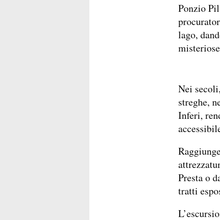
Ponzio Pil
procurator
lago, dand
misteriose
Nei secoli
streghe, n
Inferi, re
accessibil
Raggiunger
attrezzatu
Presta o d
tratti espo
L’escursio