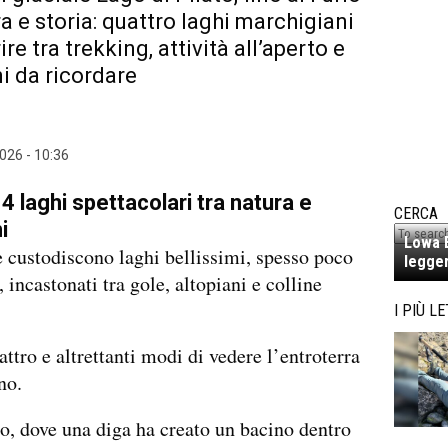
ra e storia: quattro laghi marchigiani
re tra trekking, attività all’aperto e
 da ricordare
026 - 10:36
4 laghi spettacolari tra natura e
CERCA
i
Lowa E
custodiscono laghi bellissimi, spesso poco
legger
 incastonati tra gole, altopiani e colline
I PIÙ LE
ttro e altrettanti modi di vedere l’entroterra
no.
lo, dove una diga ha creato un bacino dentro