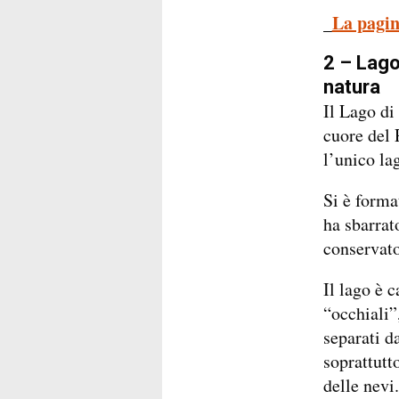
La pagin
_
2 – Lago 
natura
Il Lago di 
cuore del 
l’unico la
Si è forma
ha sbarrat
conservato 
Il lago è 
“occhiali”
separati d
soprattutt
delle nevi.