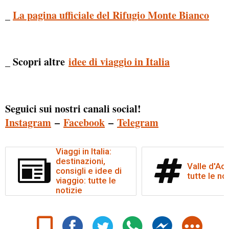
_
La pagina ufficiale del Rifugio Monte Bianco
_ Scopri altre
idee di viaggio in Italia
Seguici sui nostri canali social!
Instagram
–
Facebook
–
Telegram
Viaggi in Italia:
destinazioni,
Valle d'Aos
consigli e idee di
tutte le no
viaggio: tutte le
notizie