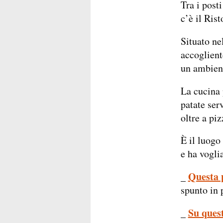
Tra i post
c’è il Ris
Situato ne
accogliente
un ambient
La cucina p
patate ser
oltre a piz
È il luogo 
e ha vogli
Questa p
_
spunto in 
Su ques
_