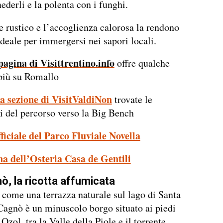
ederli e la polenta con i funghi.
 rustico e l’accoglienza calorosa la rendono
deale per immergersi nei sapori locali.
agina di Visittrentino.info
offre qualche
più su Romallo
a sezione di VisitValdiNon
trovate le
i del percorso verso la Big Bench
ufficiale del Parco Fluviale Novella
a dell’Osteria Casa de Gentili
ò, la ricotta affumicata
 come una terrazza naturale sul lago di Santa
Cagnò è un minuscolo borgo situato ai piedi
zol, tra la Valle della Piole e il torrente