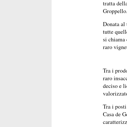
tratta del
Groppello
Donata al 
tutte quel
si chiama 
raro vigne
Tra i prod
raro insac
deciso e l
valorizzat
Tra i posti
Casa de Ge
caratterizz