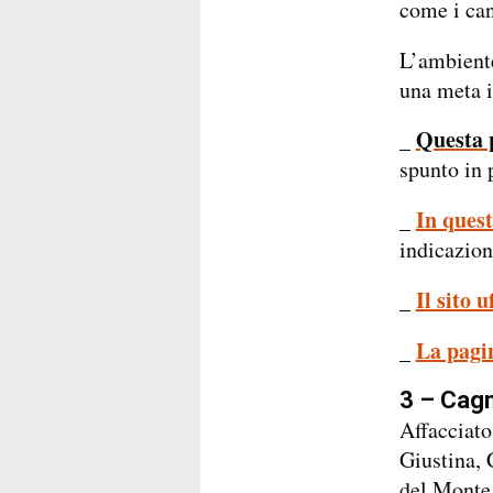
come i can
L’ambiente
una meta i
Questa p
_
spunto in 
In quest
_
indicazion
Il sito 
_
La pagin
_
3 – Cagn
Affacciato
Giustina, 
del Monte O