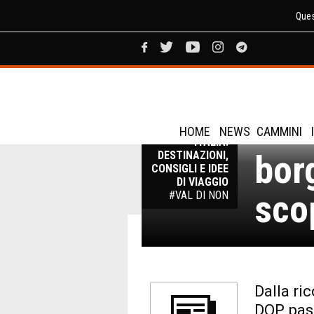
Ques
Tren
VIAGGI IN
HOME
NEWS
CAMMINI
ITALIA:
bor
DESTINAZIONI,
CONSIGLI E IDEE
DI VIAGGIO
sco
#VAL DI NON
Dalla ri
DOP, pas