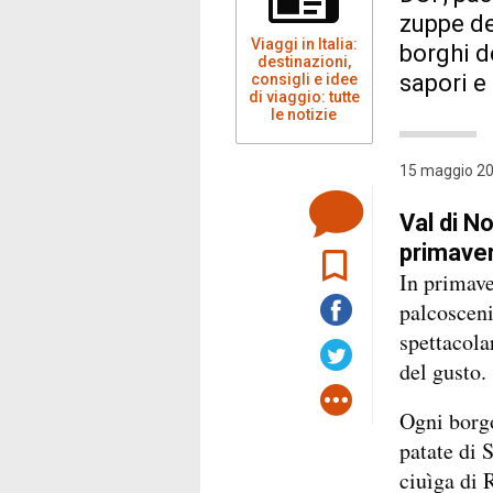
zuppe de
Viaggi in Italia:
borghi d
destinazioni,
sapori e 
consigli e idee
di viaggio: tutte
le notizie
15 maggio 20
Val di No
primave
In primave
palcosceni
spettacolar
del gusto.
Ogni borgo
patate di 
ciuìga di 