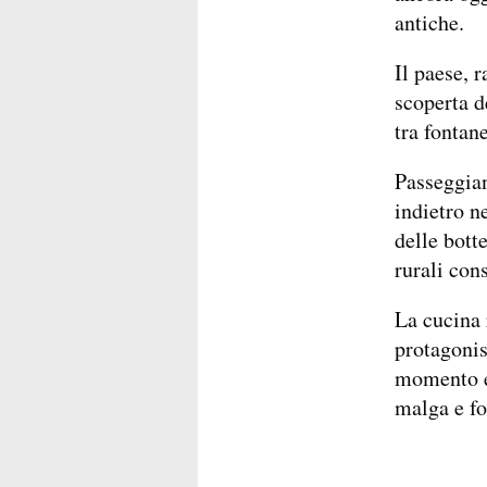
antiche.
Il paese, r
scoperta d
tra fontane
Passeggian
indietro n
delle bott
rurali con
La cucina 
protagonist
momento e 
malga e fo