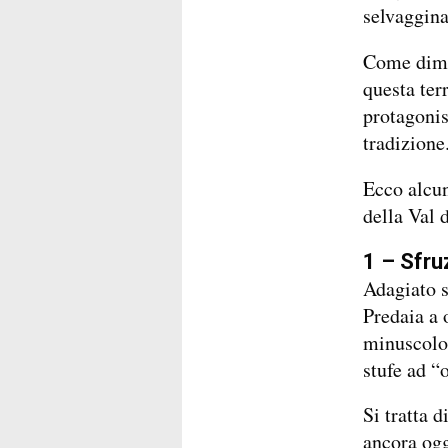
selvaggina
Come dimen
questa ter
protagonist
tradizione
Ecco alcun
della Val d
1 – Sfru
Adagiato s
Predaia a 
minuscolo 
stufe ad “o
Si tratta 
ancora ogg