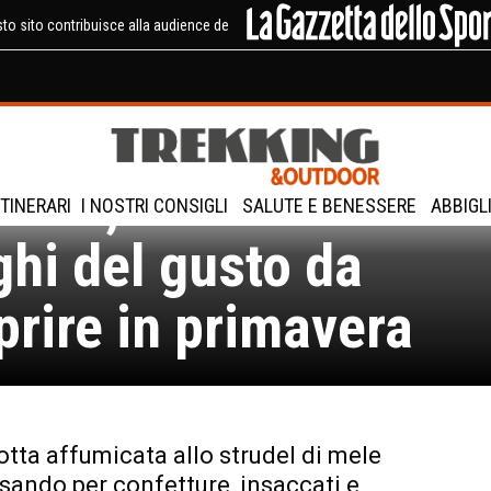
to sito contribuisce alla audience de
tino, Val di Non: 5
ITINERARI
I NOSTRI CONSIGLI
SALUTE E BENESSERE
ABBIGL
ghi del gusto da
prire in primavera
cotta affumicata allo strudel di mele
sando per confetture, insaccati e