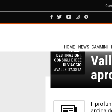
Ques
Merc
VIAGGI IN
HOME
NEWS
CAMMINI
ITALIA:
Val
DESTINAZIONI,
CONSIGLI E IDEE
DI VIAGGIO
apr
#VALLE D'AOSTA
Il profum
antica d