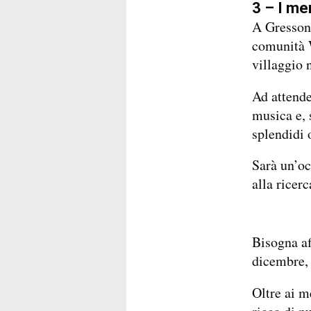
3 – I me
A Gressone
comunità W
villaggio n
Ad attende
musica e, 
splendidi o
Sarà un’oc
alla ricerc
Bisogna aff
dicembre, 
Oltre ai me