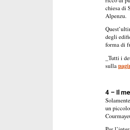
ricco di pu
chiesa di 
Alpenzu.
Quest’ulti
degli edif
forma di f
_Tutti i de
pagi
sulla
4 – Il m
Solamente 
un piccolo
Courmayeur
Per l’inte