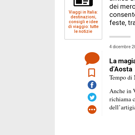
dei merc
Viaggi in Italia:
consente
destinazioni,
feste, t
consigli e idee
di viaggio: tutte
le notizie
4 dicembre 2
La magia
d’Aosta
Tempo di N
Anche in V
richiama c
dell’artig