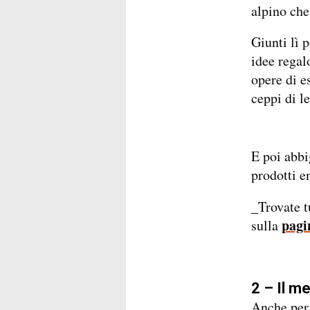
alpino che
Giunti lì p
idee regalo
opere di e
ceppi di l
E poi abbi
prodotti e
_Trovate t
pagin
sulla
2 – Il m
Anche per 