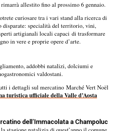
 rimarrà allestito fino al prossimo 6 gennaio.
otrete curiosare tra i vari stand alla ricerca di
 disparate: specialità del territorio, vini,
sperti artigianali locali capaci di trasformare
egno in vere e proprie opere d’arte.
gliamento, addobbi natalizi, dolciumi e
nogastronomici valdostani.
utti i dettagli sul mercatino Marché Vert Noël
a turistica ufficiale della Valle d’Aosta
ercatino dell’Immacolata a Champoluc
la stagione natalizia di quest’anno il comune