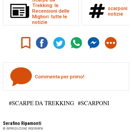
Trekking: le
scarponi: t
Recensioni delle
notizie
Migliori: tutte le
notizie
Commenta per primo!
#SCARPE DA TREKKING
#SCARPONI
Serafino Ripamonti
© RIPRODUZIONE RISERVATA