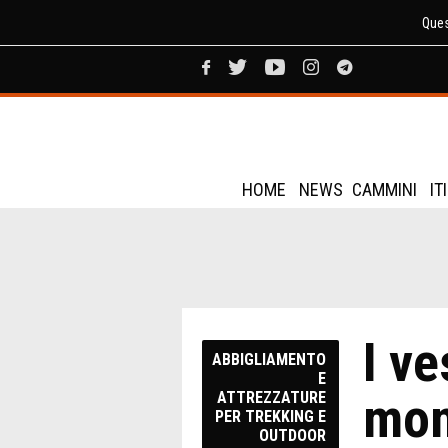
Ques
HOME
NEWS
CAMMINI
IT
I ve
ABBIGLIAMENTO
E
mon
ATTREZZATURE
PER TREKKING E
OUTDOOR