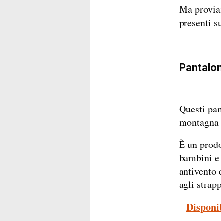
Ma proviam
presenti s
Pantalo
Questi pan
montagna 
È un prodo
bambini e 
antivento 
agli strapp
_
Disponi