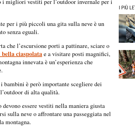
 i migliori vestiti per l’outdoor invernale per i
I PIÙ LE
e per i più piccoli una gita sulla neve è un
to senza eguali.
a che l’escursione porti a pattinare, sciare o
 bella ciaspolata
e a visitare posti magnifici,
montagna innevata è un’esperienza che
e.
i bambini è però importante scegliere dei
 l’outdoor di alta qualità.
 devono essere vestiti nella maniera giusta
si sulla neve o affrontare una passeggiata nel
lla montagna.