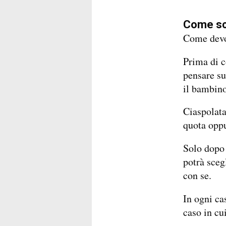
Come sce
Come devon
Prima di c
pensare sub
il bambino
Ciaspolata
quota oppu
Solo dopo 
potrà sceg
con se.
In ogni ca
caso in cui