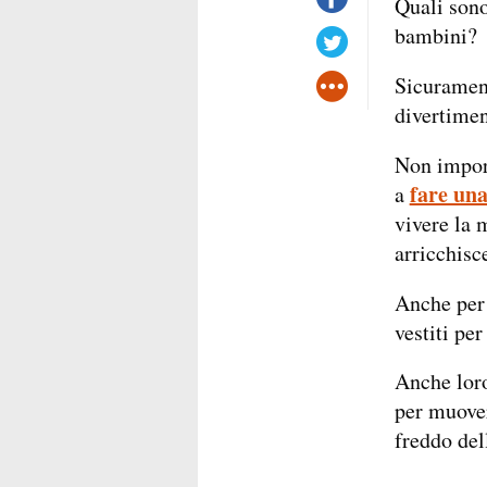
Quali sono
bambini?
Sicurament
divertimen
Non import
fare una
a
vivere la 
arricchisc
Anche per 
vestiti per
Anche loro
per muover
freddo de