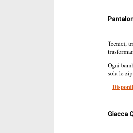
Pantalo
Tecnici, tr
trasforman
Ogni bambi
sola le zip
_
Disponi
Giacca 