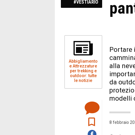
pan
#VESTIARIO
Portare 
camminar
Abbigliamento
alla nev
e Attrezzature
per trekking e
importan
outdoor: tutte
le notizie
da outdo
protezio
modelli 
8 febbraio 20