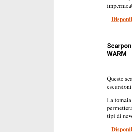
impermeabi
_
Disponi
Scarpon
WARM
Queste sca
escursioni
La tomaia 
permettera
tipi di nev
_
Disponi