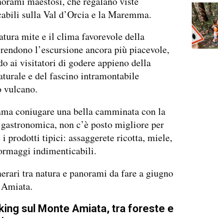
norami maestosi, che regalano viste
abili sulla Val d’Orcia e la Maremma.
tura mite e il clima favorevole della
rendono l’escursione ancora più piacevole,
o ai visitatori di godere appieno della
aturale e del fascino intramontabile
o vulcano.
ama coniugare una bella camminata con la
 gastronomica, non c’è posto migliore per
i prodotti tipici: assaggerete ricotta, miele,
ormaggi indimenticabili.
nerari tra natura e panorami da fare a giugno
 Amiata.
king sul Monte Amiata, tra foreste e