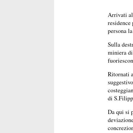
Arrivati a
residence 
persona la
Sulla dest
miniera di
fuoriescon
Ritornati 
suggestivo
costeggian
di S.Filip
Da qui si p
deviazione
concrezion