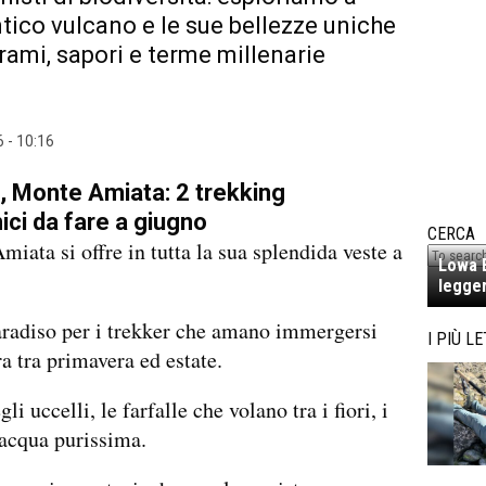
antico vulcano e le sue bellezze uniche
rami, sapori e terme millenarie
 - 10:16
 Monte Amiata: 2 trekking
ci da fare a giugno
CERCA
miata si offre in tutta la sua splendida veste a
Lowa E
legger
radiso per i trekker che amano immergersi
I PIÙ LE
ra tra primavera ed estate.
gli uccelli, le farfalle che volano tra i fiori, i
’acqua purissima.