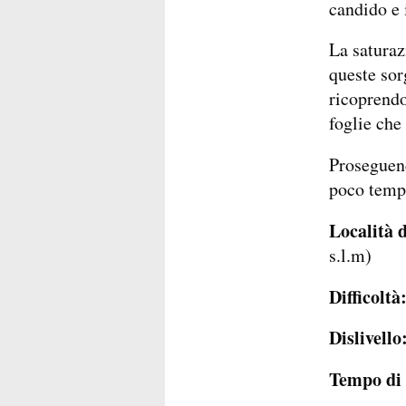
candido e i
La saturaz
queste sorg
ricoprendo
foglie che
Proseguendo
poco tempo
Località 
s.l.m)
Difficoltà
Dislivello
Tempo di 