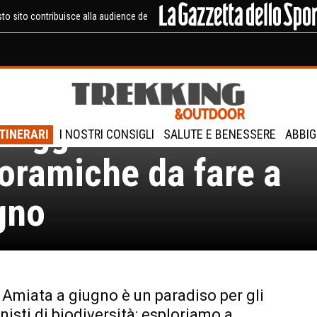
to sito contribuisce alla audience de
ata bellissimo: 2
seggiate
ITINERARI
I NOSTRI CONSIGLI
SALUTE E BENESSERE
ABBIG
oramiche da fare a
gno
 Amiata a giugno è un paradiso per gli
nisti di biodiversità: esploriamo a