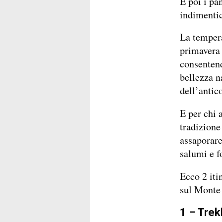
E poi i pa
indimentic
La tempera
primavera 
consentend
bellezza n
dell’antic
E per chi 
tradizione
assaporare 
salumi e f
Ecco 2 iti
sul Monte
1 – Trek