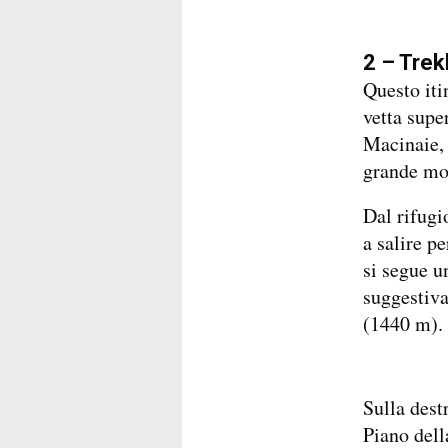
2 – Trek
Questo iti
vetta supe
Macinaie, 
grande mo
Dal rifugio
a salire pe
si segue u
suggestiva
(1440 m).
Sulla dest
Piano dell