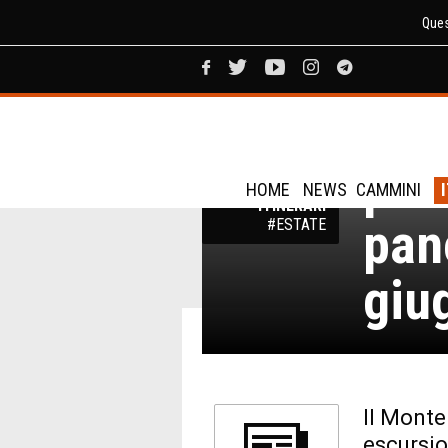
Ques
Ami
TREKKING
TOSCANA:
pas
SENTIERI,
CAMMINI E
HOME
NEWS
CAMMINI
ITINERARI
pan
#ESTATE
giu
Il Monte
escursio