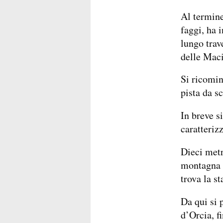
Al termine
faggi, ha i
lungo trav
delle Mac
Si ricomin
pista da sc
In breve s
caratteriz
Dieci metr
montagna (
trova la s
Da qui si 
d’Orcia, f