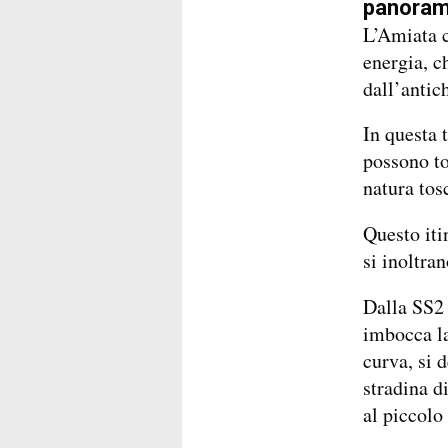
panoram
L’Amiata c
energia, c
dall’antich
In questa 
possono to
natura tos
Questo iti
si inoltra
Dalla SS2 
imbocca la
curva, si 
stradina d
al piccolo 