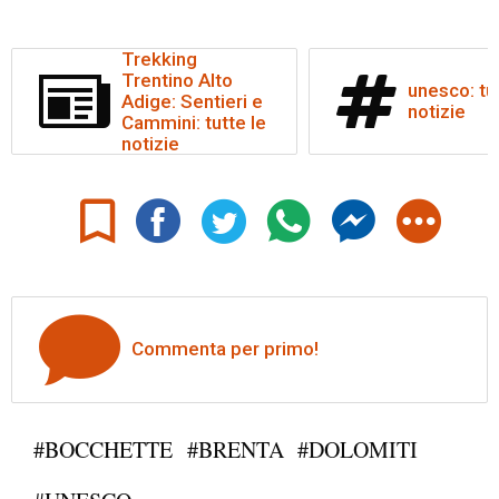
Trekking
Trentino Alto
unesco: tut
Adige: Sentieri e
notizie
Cammini: tutte le
notizie
Commenta per primo!
#BOCCHETTE
#BRENTA
#DOLOMITI