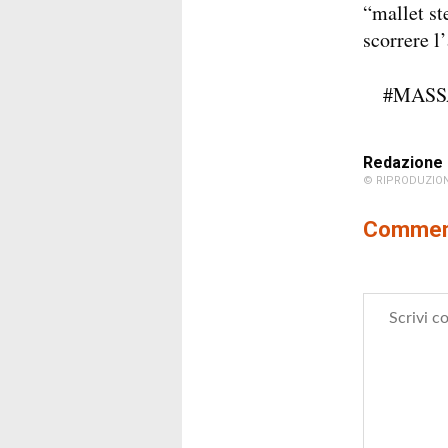
“mallet st
scorrere l
#MASS
Redazione
© RIPRODUZION
Comment