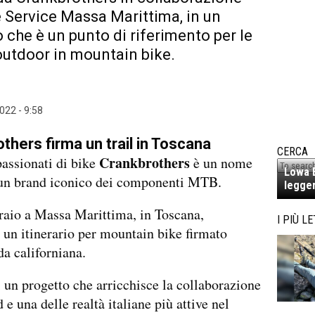
 Service Massa Marittima, in un
o che è un punto di riferimento per le
 outdoor in mountain bike.
022 - 9:58
thers firma un trail in Toscana
CERCA
Crankbrothers
passionati di bike
è un nome
Lowa E
 un brand iconico dei componenti MTB.
legger
raio a Massa Marittima, in Toscana,
I PIÙ LE
 un itinerario per mountain bike firmato
da californiana.
di un progetto che arricchisce la collaborazione
d e una delle realtà italiane più attive nel