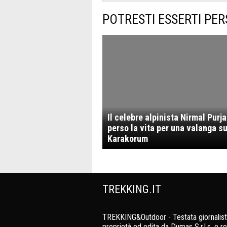
POTRESTI ESSERTI PER
Il celebre alpinista Nirmal Purja
perso la vita per una valanga su
Karakorum
TREKKING.IT
TREKKING&Outdoor - Testata giornalist
proprietà ed edita da Dumas S.r.l.s. e re