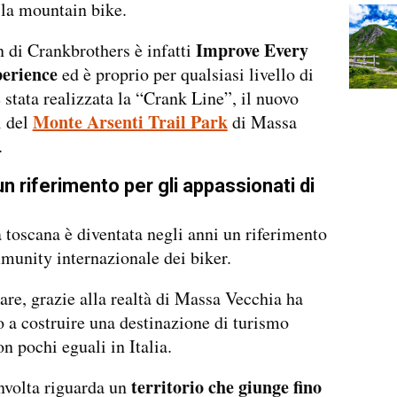
la mountain bike.
Improve Every
 di Crankbrothers è infatti
erience
ed è proprio per qualsiasi livello di
̀ stata realizzata la “Crank Line”, il nuovo
Monte Arsenti Trail Park
l del
di Massa
.
n riferimento per gli appassionati di
̀ toscana è diventata negli anni un riferimento
munity internazionale dei biker.
lare, grazie alla realtà di Massa Vecchia ha
o a costruire una destinazione di turismo
n pochi eguali in Italia.
territorio che giunge fino
nvolta riguarda un