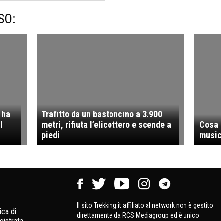
SO:
 ha
Trafitto da un bastoncino a 3.900
l
metri, rifiuta l’elicottero e scende a
Cosa 
piedi
music
Il sito Trekking.it affiliato al network non è gestito
ica di
direttamente da RCS Mediagroup ed è unico
gistrata