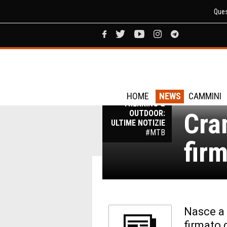
Ques
Tos
NEWS
HOME
NEWS
CAMMINI
TREKKING &
Cra
OUTDOOR:
ULTIME NOTIZIE
#MTB
fir
Nasce a 
firmato 