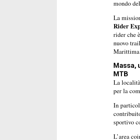
mondo del
La mission
Rider Exp
rider che e
nuovo trai
Marittima
Massa, u
MTB
La localita
per la com
In partico
contribuit
sportivo co
L’area coi