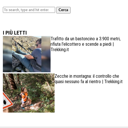
Cerca
Lowa Explorer GTX: la scarpa affidabile, leggera e
confortevole
I PIÙ LETTI
Trafitto da un bastoncino a 3.900 metri,
rifiuta l'elicottero e scende a piedi |
Trekking.it
Zecche in montagna: il controllo che
quasi nessuno fa al rientro | Trekking.it