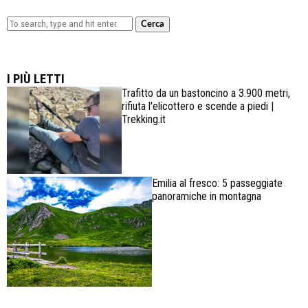
Cerca
Lowa Explorer GTX: la scarpa affidabile, leggera e
confortevole
I PIÙ LETTI
Trafitto da un bastoncino a 3.900 metri,
rifiuta l'elicottero e scende a piedi |
Trekking.it
Emilia al fresco: 5 passeggiate
panoramiche in montagna