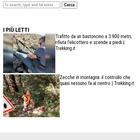
Cerca
Lowa Explorer GTX: la scarpa affidabile, leggera e
confortevole
I PIÙ LETTI
Trafitto da un bastoncino a 3.900 metri,
rifiuta l'elicottero e scende a piedi |
Trekking.it
Zecche in montagna: il controllo che
quasi nessuno fa al rientro | Trekking.it