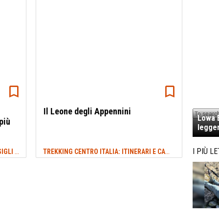
Il Leone degli Appennini
Lowa E
più
legger
VIAGGI IN ITALIA: DESTINAZIONI, CONSIGLI E IDEE DI VIAGGIO
TREKKING CENTRO ITALIA: ITINERARI E CAMMINI
I PIÙ LE
#VALLE UMBRA
#VALLE 