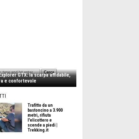
Cerca
xplorer GTX: la scarpa affidabile,
a e confortevole
TTI
UMBRA
Trafitto da un
bastoncino a 3.900
metri, rifiuta
l'elicottero e
scende a piedi |
Trekking.it