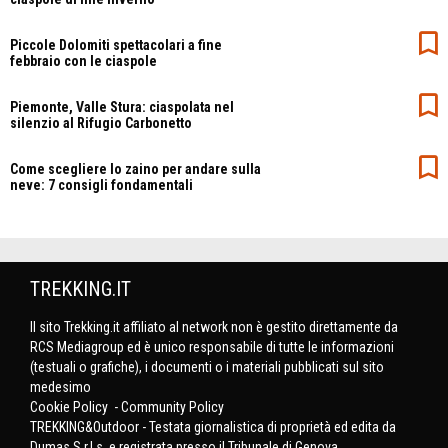
Piccole Dolomiti spettacolari a fine
febbraio con le ciaspole
Piemonte, Valle Stura: ciaspolata nel
silenzio al Rifugio Carbonetto
Come scegliere lo zaino per andare sulla
neve: 7 consigli fondamentali
TREKKING.IT
Il sito Trekking.it affiliato al network non è gestito direttamente da
RCS Mediagroup ed è unico responsabile di tutte le informazioni
(testuali o grafiche), i documenti o i materiali pubblicati sul sito
medesimo
Cookie Policy
-
Community Policy
TREKKING&Outdoor - Testata giornalistica di proprietà ed edita da
Dumas S.r.l.s. e registrata presso il Tribunale di Genova.