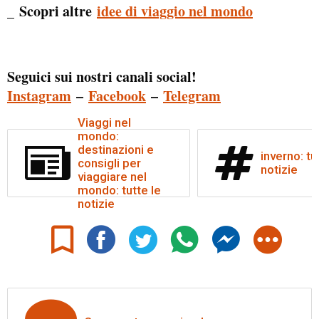
Scopri altre
idee di viaggio nel mondo
_
Seguici sui nostri canali social!
Instagram
–
Facebook
–
Telegram
Viaggi nel
mondo:
destinazioni e
inverno: tu
consigli per
notizie
viaggiare nel
mondo: tutte le
notizie