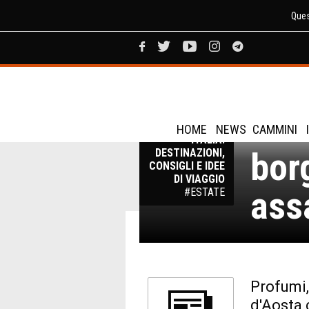
Ques
Vall
VIAGGI IN
HOME
NEWS
CAMMINI
ITALIA:
bor
DESTINAZIONI,
CONSIGLI E IDEE
DI VIAGGIO
ass
#ESTATE
Profumi,
d'Aosta 