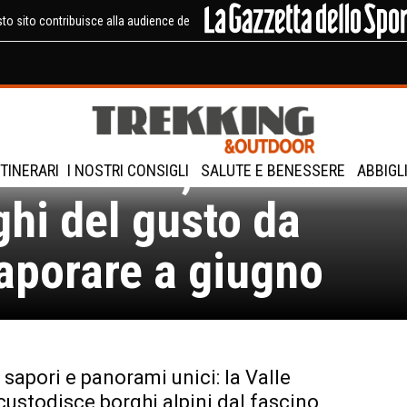
to sito contribuisce alla audience de
e d’Aosta, 5 delizios
ITINERARI
I NOSTRI CONSIGLI
SALUTE E BENESSERE
ABBIGL
ghi del gusto da
aporare a giugno
 sapori e panorami unici: la Valle
custodisce borghi alpini dal fascino