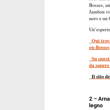
Bosses, un
Jambon vie
nero e un 
Un’esperie
Qui trov
_
en-Bosses
_
Su questa
da sapere
Il sito d
_
2 – Arnad
legno