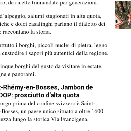
ro, da ricette tramandate per generazioni.
’alpeggio, salumi stagionati in alta quota,
iche e dolci casalinghi parlano il dialetto dei
e raccontano la storia.
ttutto i borghi, piccoli nuclei di pietra, legno
a custodire i sapori più autentici della regione.
nque borghi del gusto da visitare in estate,
gne e panorami.
nt-Rhémy-en-Bosses, Jambon de
OP: prosciutto d’alta quota
orgo prima del confine svizzero è Saint-
osses, un paese unico situato a oltre 1600
tezza lungo la storica Via Francigena.