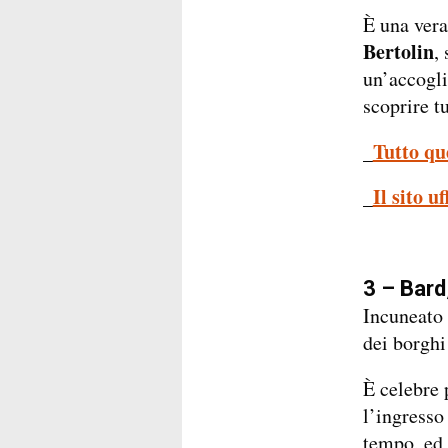
È una vera
Bertolin
,
un’accogli
scoprire tu
Tutto qu
_
Il sito u
_
3 – Bard
Incuneato 
dei borghi
È celebre 
l’ingresso
tempo, ed 