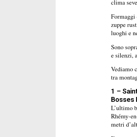
clima seve
Formaggi d
zuppe rust
luoghi e n
Sono sopra
e silenzi, 
Vediamo ci
tra monta
1 – Sai
Bosses D
L’ultimo b
Rhémy-en-B
metri d’al