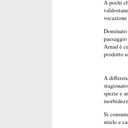
A pochi ch
valdostane
vocazione
Dominato d
paesaggio 
Arnad è ce
prodotto u
A differenz
stagionato 
spezie e a
morbidezz
Si consuma
miele e ca