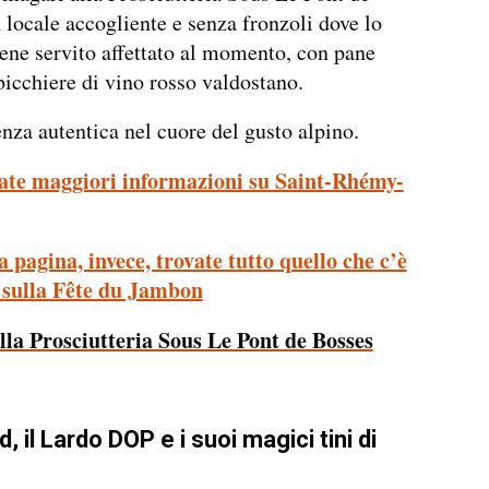
 locale accogliente e senza fronzoli dove lo
ne servito affettato al momento, con pane
bicchiere di vino rosso valdostano.
nza autentica nel cuore del gusto alpino.
ate maggiori informazioni su Saint-Rhémy-
 pagina, invece, trovate tutto quello che c’è
 sulla Fête du Jambon
ella Prosciutteria Sous Le Pont de Bosses
, il Lardo DOP e i suoi magici tini di