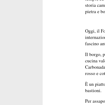
storia cam
pietra e b
Oggi, il F
internazio
fascino an
Il borgo, 
cucina val
Carbonada,
rosso e co
È un piatt
bastioni.
Per assapo