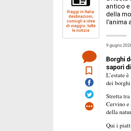
antico e
Viaggi in Italia:
della mo
destinazioni,
l’anima 
consigli e idee
di viaggio: tutte
le notizie
9 giugno 2026
Borghi d
sapori d
L’estate è
dei borghi
Stretta tr
Cervino e 
della natu
Qui i piat