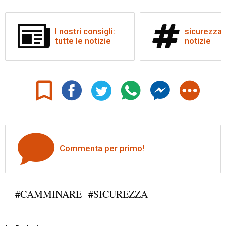
I nostri consigli:
sicurezza: 
tutte le notizie
notizie
Commenta per primo!
#CAMMINARE
#SICUREZZA