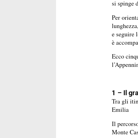
si spinge 
Per orienta
lunghezza, 
e seguire 
è accompag
Ecco cinqu
l’Appennin
1 – Il g
Tra gli it
Emilia
Il percors
Monte Cas