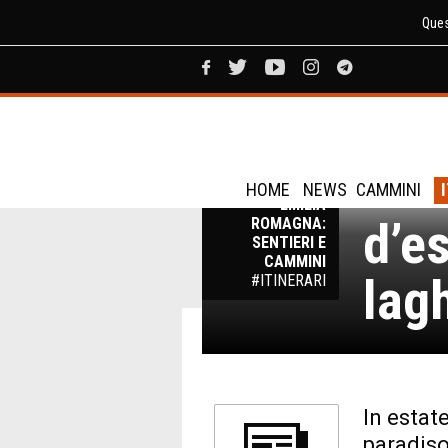
Ques
Emil
TREKKING
HOME
NEWS
CAMMINI
EMILIA
d’es
ROMAGNA:
SENTIERI E
CAMMINI
lag
#ITINERARI
In estat
paradiso