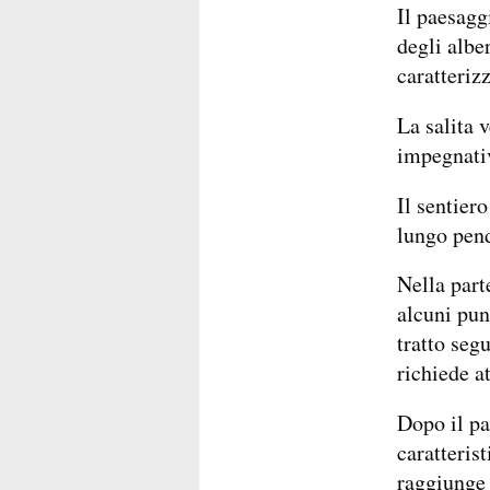
Il paesagg
degli alber
caratteriz
La salita 
impegnativ
Il sentier
lungo pend
Nella part
alcuni pun
tratto segu
richiede a
Dopo il pa
caratterist
raggiunge 