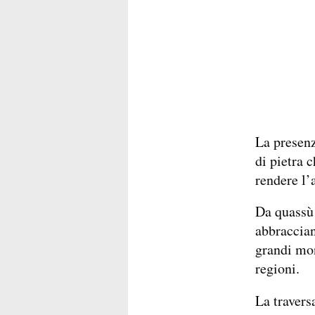
La presen
di pietra 
rendere l’
Da quassù 
abbracciand
grandi mon
regioni.
La travers