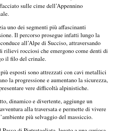
ffacciato sulle cime dell’Appennino
ale.
zia uno dei segmenti più affascinanti
sione. Il percorso prosegue infatti lungo la
 conduce all’Alpe di Succiso, attraversando
di rilievi rocciosi che emergono come denti di
o il filo del crinale.
 più esposti sono attrezzati con cavi metallici
tano la progressione e aumentano la sicurezza,
presentare vere difficoltà alpinistiche.
tto, dinamico e divertente, aggiunge un
 avventura alla traversata e permette di vivere
l’ambiente più selvaggio del massiccio.
l Passo di Pietratagliata, legato a una curiosa