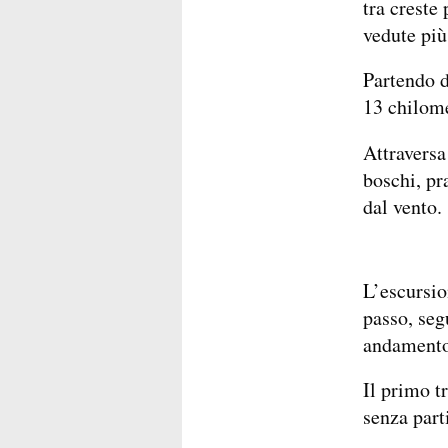
tra creste
vedute più
Partendo 
13 chilome
Attraversa
boschi, pr
dal vento.
L’escursio
passo, seg
andamento 
Il primo t
senza parti