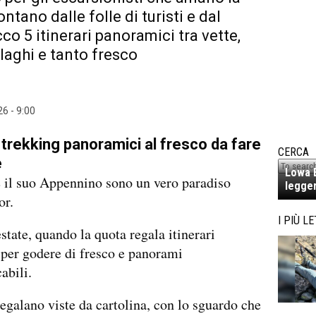
ontano dalle folle di turisti e dal
co 5 itinerari panoramici tra vette,
 laghi e tanto fresco
6 - 9:00
5 trekking panoramici al fresco da fare
CERCA
e
Lowa E
 il suo Appennino sono un vero paradiso
legger
or.
I PIÙ LE
state, quando la quota regala itinerari
 per godere di fresco e panorami
abili.
 regalano viste da cartolina, con lo sguardo che