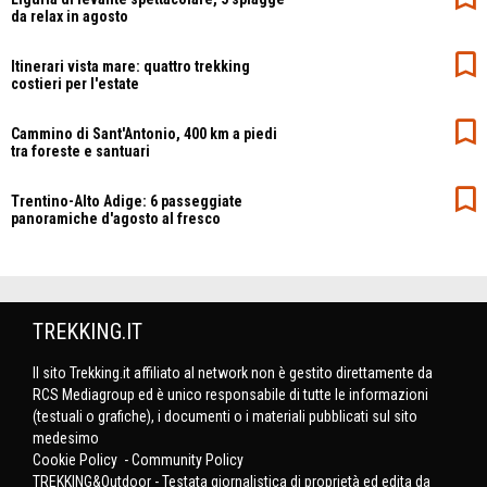
da relax in agosto
Itinerari vista mare: quattro trekking
costieri per l'estate
Cammino di Sant'Antonio, 400 km a piedi
tra foreste e santuari
Trentino-Alto Adige: 6 passeggiate
panoramiche d'agosto al fresco
TREKKING.IT
Il sito Trekking.it affiliato al network non è gestito direttamente da
RCS Mediagroup ed è unico responsabile di tutte le informazioni
(testuali o grafiche), i documenti o i materiali pubblicati sul sito
medesimo
Cookie Policy
-
Community Policy
TREKKING&Outdoor - Testata giornalistica di proprietà ed edita da