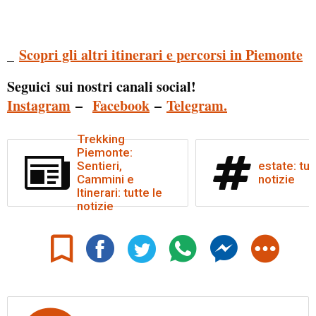
Scopri gli altri itinerari e percorsi in Piemonte
_
Seguici sui nostri canali social!
Instagram
–
Facebook
–
Telegram.
Trekking
Piemonte:
Sentieri,
estate: tut
Cammini e
notizie
Itinerari: tutte le
notizie