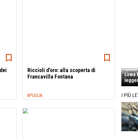
 dei
Riccioli d’oro: alla scoperta di
Lowa E
Francavilla Fontana
legger
I PIÙ LE
#PUGLIA