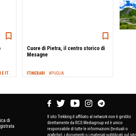
o
Cuore di Pietra, il centro storico di
Mesagne
TREKKING PUGLIA: SENTIERI, CAMMINI E ITINERARI
ITINERARI
#PUGLIA
#PUGLIA
Il sito Trekking.it affiliato al network non è gestito
ica di
direttamente da RCS Mediagroup ed è unico
gistrata
responsabile di tutte le informazioni (testuali o
grafiche), i documenti o i materiali pubblicati sul sit