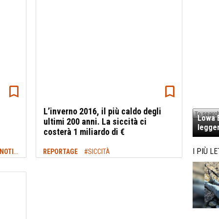
L’inverno 2016, il più caldo degli
Lowa E
ultimi 200 anni. La siccità ci
legger
costerà 1 miliardo di €
NEWS TREKKING & OUTDOOR: ULTIME NOTIZIE
I PIÙ LE
#SICCITÀ
REPORTAGE
#SICCITÀ