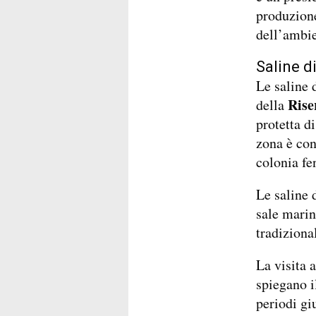
produzione
dell’ambie
Saline d
Le saline 
Rise
della
protetta d
zona è con
colonia fen
Le saline 
sale marin
tradizional
La visita 
spiegano i
periodi giu