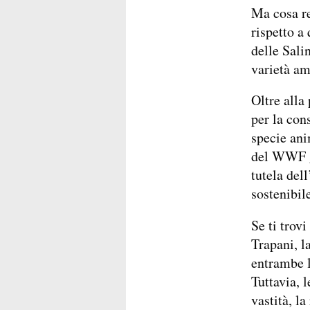
Ma cosa re
rispetto a
delle Sali
varietà am
Oltre alla
per la con
specie anim
del WWF ga
tutela del
sostenibile
Se ti trovi
Trapani, l
entrambe l
Tuttavia, 
vastità, l