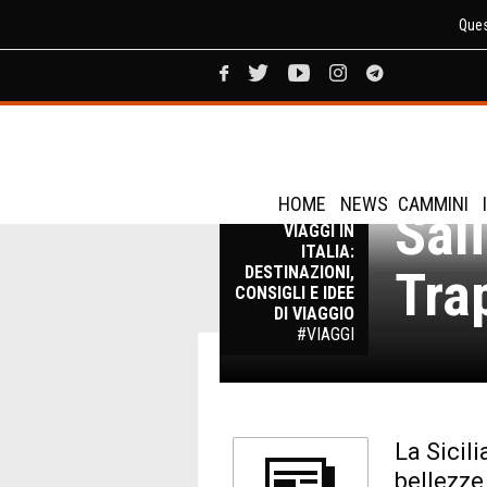
Ques
HOME
NEWS
CAMMINI
Sal
VIAGGI IN
ITALIA:
Trap
DESTINAZIONI,
CONSIGLI E IDEE
DI VIAGGIO
#VIAGGI
La Sicili
bellezze 