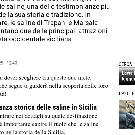
le saline, una delle testimonianze più
ella sua storia e tradizione. In
are, le saline di Trapani e Marsala
ntano due delle principali attrazioni
sta occidentale siciliana
5 - 12:40
CERCA
Lowa E
i a dover scegliere tra queste due mete,
legger
 che segue ti guiderà nella scoperta delle loro
tà!
I PIÙ LE
nza storica delle saline in Sicilia
ntrare nei dettagli su quale destinazione
 è importante capire il ruolo che le saline
 nella storia della Sicilia.