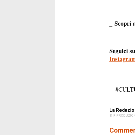
Scopri 
_
Seguici su
Instagra
#CULT
La Redazio
© RIPRODUZION
Comment