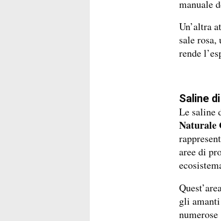
manuale de
Un’altra a
sale rosa, 
rende l’es
Saline di
Le saline 
Naturale 
rappresent
aree di pr
ecosistema
Quest’area
gli amanti
numerose s