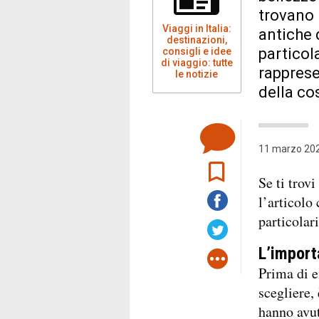
trovano 
Viaggi in Italia:
antiche d
destinazioni,
particol
consigli e idee
di viaggio: tutte
rapprese
le notizie
della co
11 marzo 202
Se ti trov
l’articolo
particolari
L’importa
Prima di e
scegliere,
hanno avuto