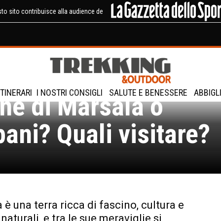
to sito contribuisce alla audience de
ITINERARI
I NOSTRI CONSIGLI
SALUTE E BENESSERE
ABBIGL
ine di Marsala o
ani? Quali visitare?
a è una terra ricca di fascino, cultura e
naturali, e tra le sue meraviglie si