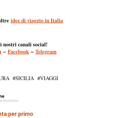
altre
idee di viaggio in Italia
i nostri canali social!
m
–
Facebook
–
Telegram
URA
#SICILIA
#VIAGGI
ne
E RISERVATA
a per primo