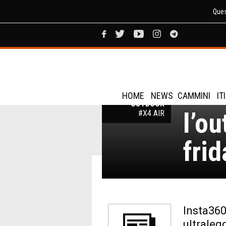
Ques
X4 A
ABBIGLIAMENTO
E
cam
ATTREZZATURE
PER TREKKING E
HOME
NEWS
CAMMINI
IT
OUTDOOR
l’ou
#X4 AIR
frid
Insta360
ultraleg