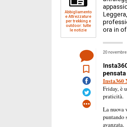
appassio
Abbigliamento
Leggera,
e Attrezzature
professi
per trekking e
outdoor: tutte
ora in o
le notizie
20 novembre 
Insta360
pensata 
Insta360 
Friday, è 
praticità.
La nuova 
puntando s
avanzata.