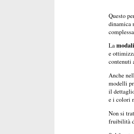
Questo pe
dinamica m
complessa,
modali
La
e ottimizz
contenuti 
Anche nell
modelli pr
il dettagl
e i colori
Non si tra
fruibilità 