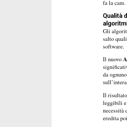
fa la cam.
Qualità 
algoritmi
Gli algori
salto qual
software.
A
Il nuovo
significat
da ognuno 
sull’intera
Il risulta
leggibili 
necessità 
eredita po