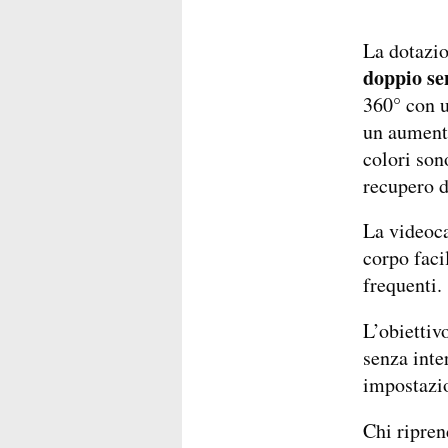
La dotazion
doppio se
360° con u
un aumento
colori sono
recupero de
La videoc
corpo faci
frequenti.
L’obiettiv
senza inte
impostazio
Chi ripren