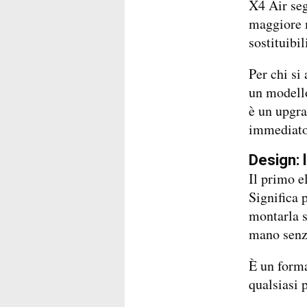
X4 Air seg
maggiore 
sostituibil
Per chi si 
un modello
è un upgra
immediato 
Design: 
Il primo e
Significa 
montarla s
mano senza
È un forma
qualsiasi 