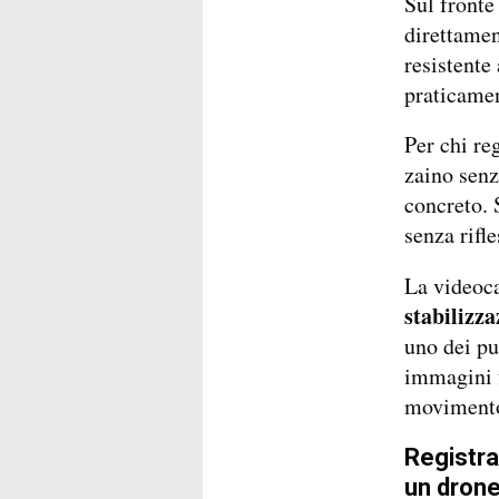
Sul fronte 
direttamen
resistente 
praticamen
Per chi re
zaino senz
concreto. 
senza rifle
La videoca
stabilizz
uno dei pu
immagini f
movimento 
Registrar
un dron