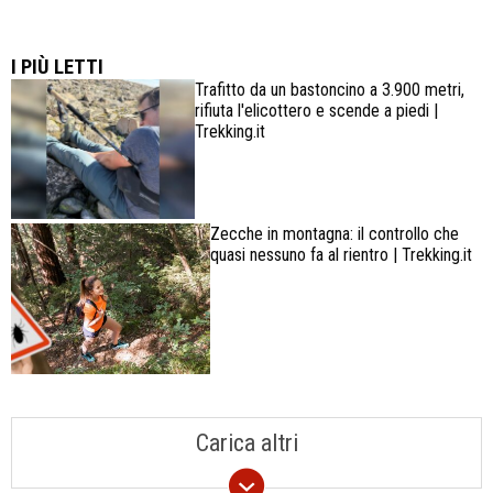
Lowa Explorer GTX: la scarpa affidabile, leggera e
confortevole
I PIÙ LETTI
Trafitto da un bastoncino a 3.900 metri,
rifiuta l'elicottero e scende a piedi |
Trekking.it
Zecche in montagna: il controllo che
quasi nessuno fa al rientro | Trekking.it
Carica altri