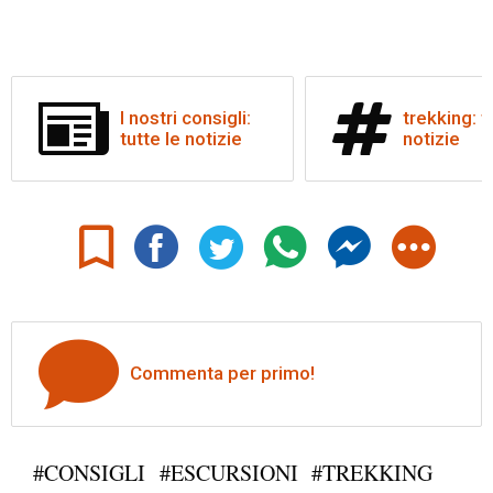
I nostri consigli:
trekking: t
tutte le notizie
notizie
Commenta per primo!
#CONSIGLI
#ESCURSIONI
#TREKKING