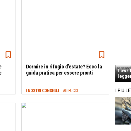
e
Dormire in rifugio d’estate? Ecco la
Lowa E
e
guida pratica per essere pronti
legger
I PIÙ LE
I NOSTRI CONSIGLI
#RIFUGIO