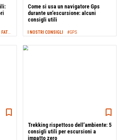
li:
Come si usa un navigatore Gps
ri
durante un’escursione: alcuni
consigli utili
PANTALONI DA TREKKING: COME SONO FATTI E I MIGLIORI MODELLI
I NOSTRI CONSIGLI
#PANTALONI DA TREKKING
#GPS
Trekking rispettoso dell’ambiente: 5
consigli utili per escursioni a
impatto zero