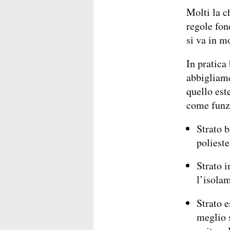
Molti la 
regole fon
si va in m
In pratica 
abbigliame
quello est
come funz
Strato 
polieste
Strato i
l’isola
Strato 
meglio s