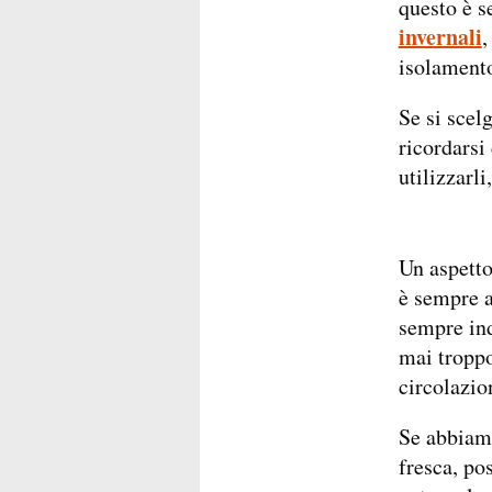
questo è 
invernali
,
isolamento
Se si scel
ricordarsi
utilizzarli
Un aspetto
è sempre a
sempre ind
mai troppo
circolazio
Se abbiam
fresca, po