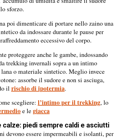
l’accumulo di umidità e smaltire il sudore
lo sforzo.
a poi dimenticare di portare nello zaino una
ntetico da indossare durante le pause per
 raffreddamento eccessivo del corpo.
nte proteggere anche le gambe, indossando
da trekking invernali sopra a un intimo
 lana o materiale sintetico. Meglio invece
 cotone: assorbe il sudore e non si asciuga,
rischio di ipotermia
o il
.
l’intimo per il trekking
come scegliere:
, lo
termedio
giacca
e le
 calze: piedi sempre caldi e asciutti
ni devono essere impermeabili e isolanti, per