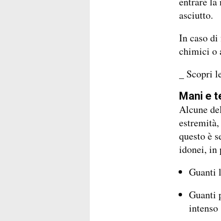
entrare la
asciutto.
In caso di
chimici o a
_ Scopri l
Mani e t
Alcune del
estremità,
questo è s
idonei, in
Guanti 
Guanti 
intenso