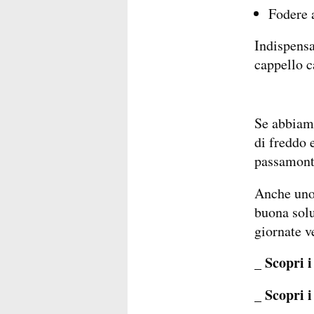
Fodere 
Indispensa
cappello c
Se abbiam
di freddo 
passamonta
Anche uno 
buona solu
giornate v
_ Scopri i
_ Scopri i