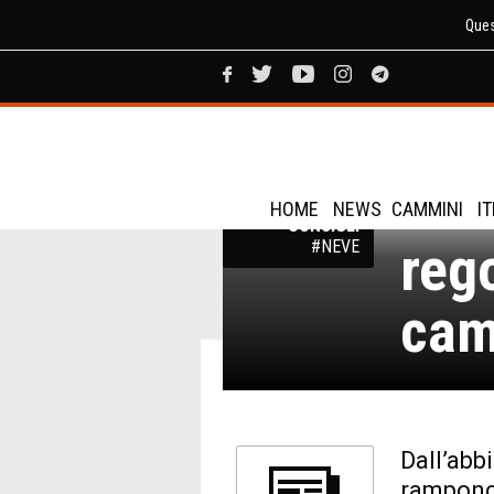
Ques
Esc
I NOSTRI
HOME
NEWS
CAMMINI
I
CONSIGLI
reg
#NEVE
cam
Dall’abbi
ramponci