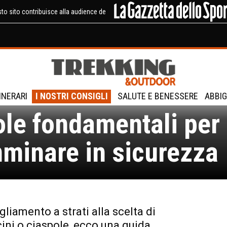
to sito contribuisce alla audience de
ursioni col freddo:
TINERARI
I NOSTRI CONSIGLI
SALUTE E BENESSERE
ABBIG
ole fondamentali per
minare in sicurezza
gliamento a strati alla scelta di
ni o ciaspole, ecco una guida