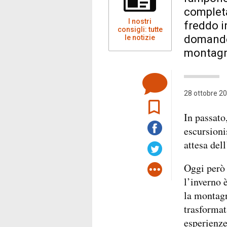
completa
I nostri
freddo in
consigli: tutte
domande 
le notizie
montagn
28 ottobre 20
In passato
escursioni
attesa del
Oggi però 
l’inverno 
la montagn
trasformat
esperienze