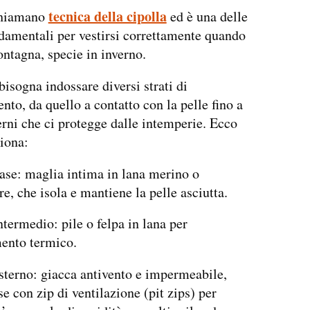
tecnica della cipolla
chiamano
ed è una delle
damentali per vestirsi correttamente quando
ontagna, specie in inverno.
bisogna indossare diversi strati di
nto, da quello a contatto con la pelle fino a
erni che ci protegge dalle intemperie. Ecco
iona:
base: maglia intima in lana merino o
re, che isola e mantiene la pelle asciutta.
ntermedio: pile o felpa in lana per
mento termico.
esterno: giacca antivento e impermeabile,
e con zip di ventilazione (pit zips) per