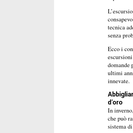
L’escursio
consapevol
tecnica ad
senza pro
Ecco i con
escursioni 
domande pi
ultimi ann
innevate.
Abbigliam
d’oro
In inverno
che può ra
sistema di