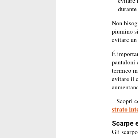
evitare 
durante 
Non bisogn
piumino si
evitare un
É importa
pantaloni 
termico in
evitare il
aumentand
_ Scopri 
strato in
Scarpe e
Gli scarpo