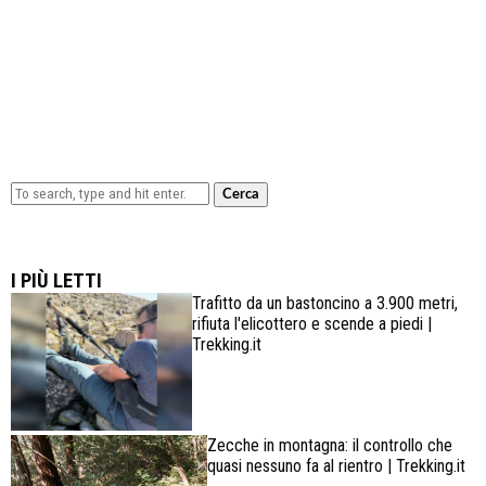
Cerca
Lowa Explorer GTX: la scarpa affidabile, leggera e
confortevole
I PIÙ LETTI
Trafitto da un bastoncino a 3.900 metri,
rifiuta l'elicottero e scende a piedi |
Trekking.it
Zecche in montagna: il controllo che
quasi nessuno fa al rientro | Trekking.it