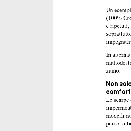
Un esempi
(100% Crea
e ripetuti,
soprattutto
impegnati
In alternat
maltodestr
zaino.
Non solo
comfort
Le scarpe 
impermeabi
modelli nu
percorsi b