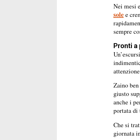
Nei mesi e
sole
e crem
rapidament
sempre con
Pronti a 
Un’escurs
indimentic
attenzione
Zaino ben 
giusto sup
anche i pe
portata di 
Che si tra
giornata i