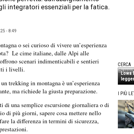
li integratori essenziali per la fatica.
25 - 8:49
tagna o sei curioso di vivere un’esperienza
ota? Le cime italiane, dalle Alpi alle
offrono scenari indimenticabili e sentieri
CERCA
ti i livelli.
Lowa E
legger
 un trekking in montagna è un’esperienza
nte, ma richiede la giusta preparazione.
I PIÙ LE
tti di una semplice escursione giornaliera o di
rio di più giorni, sapere cosa mettere nello
fare la differenza in termini di sicurezza,
prestazioni.