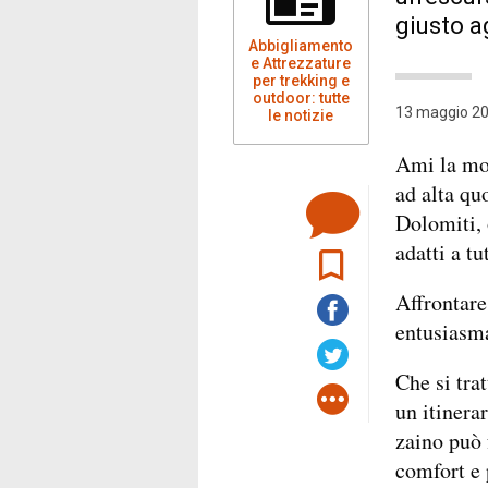
giusto ag
Abbigliamento
e Attrezzature
per trekking e
outdoor: tutte
13 maggio 20
le notizie
Ami la mon
ad alta qu
Dolomiti, 
adatti a tut
Affrontare
entusiasma
Che si tra
un itinera
zaino può 
comfort e 