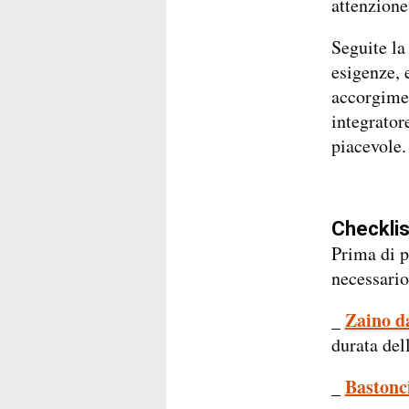
attenzione 
Seguite la 
esigenze, 
accorgimen
integrator
piacevole.
Checklis
Prima di pa
necessario
_
Zaino d
durata del
_
Bastonci