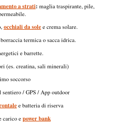
amento a strati
:
maglia traspirante, pile,
permeabile.
occhiali da sole
o,
e crema solare.
borraccia termica o sacca idrica.
ergetici e barrette.
ri (es. creatina, sali minerali)
rimo soccorso
l sentiero / GPS / App outdoor
rontale
e batteria di riserva
power bank
e carico e