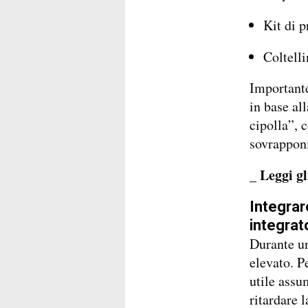
Kit di 
Coltelli
Importante
in base all
cipolla”, c
sovrapponi
_ Leggi gl
Integrar
integrat
Durante un
elevato. Pe
utile assu
ritardare 