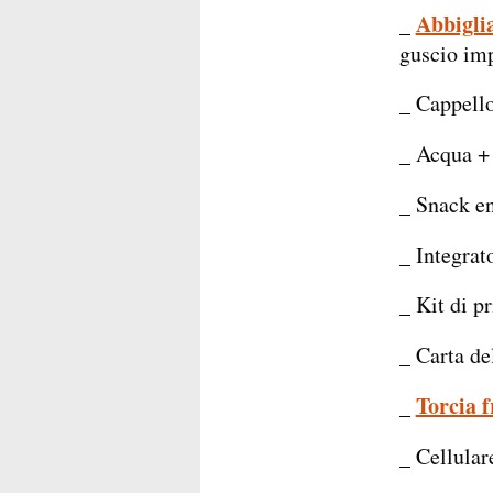
_
Abbigli
guscio im
_ Cappell
_ Acqua + 
_ Snack en
_ Integrato
_ Kit di p
_ Carta de
_
Torcia f
_ Cellular